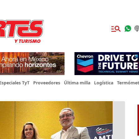
Especiales TyT
Proveedores
Última milla
Logística
Termómet