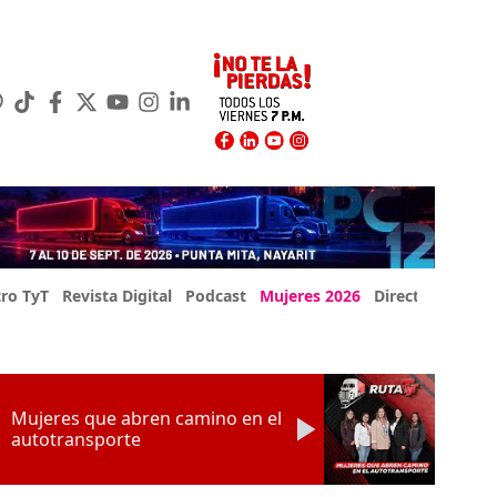
ro TyT
Revista Digital
Podcast
Mujeres 2026
Directorio Exp
Mujeres que abren camino en el
autotransporte