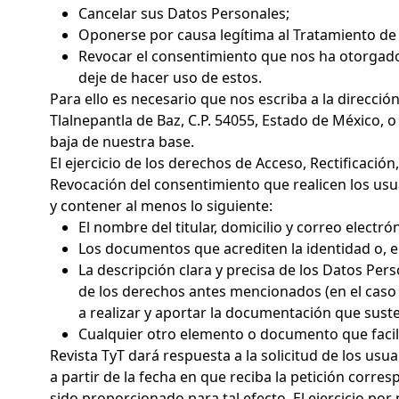
Cancelar sus Datos Personales;
Oponerse por causa legítima al Tratamiento de
Revocar el consentimiento que nos ha otorgado 
deje de hacer uso de estos.
Para ello es necesario que nos escriba a la direcció
Tlalnepantla de Baz, C.P. 54055, Estado de México, 
baja de nuestra base.
El ejercicio de los derechos de Acceso, Rectificaci
Revocación del consentimiento que realicen los usua
y contener al menos lo siguiente:
El nombre del titular, domicilio y correo electró
Los documentos que acrediten la identidad o, en 
La descripción clara y precisa de los Datos Per
de los derechos antes mencionados (en el caso d
a realizar y aportar la documentación que suste
Cualquier otro elemento o documento que facilit
Revista TyT dará respuesta a la solicitud de los us
a partir de la fecha en que reciba la petición corre
sido proporcionado para tal efecto. El ejercicio por