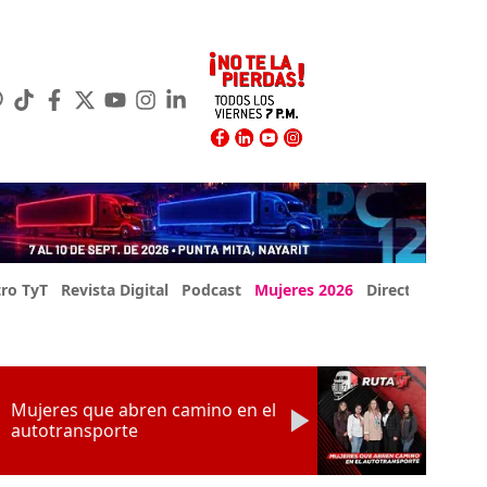
ro TyT
Revista Digital
Podcast
Mujeres 2026
Directorio Exp
Mujeres que abren camino en el
autotransporte