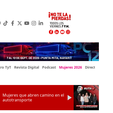
ro TyT
Revista Digital
Podcast
Mujeres 2026
Directorio Exp
Mujeres que abren camino en el
autotransporte