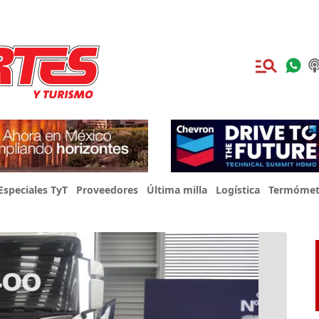
Especiales TyT
Proveedores
Última milla
Logística
Termómet