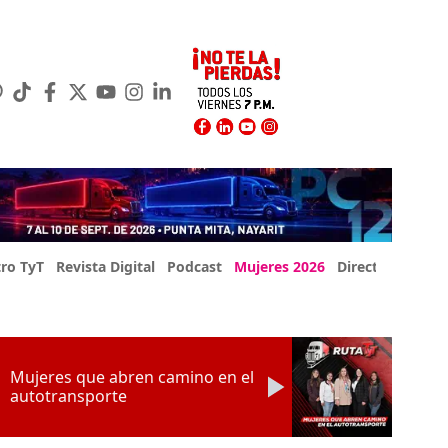
ro TyT
Revista Digital
Podcast
Mujeres 2026
Directorio Exp
Mujeres que abren camino en el
autotransporte