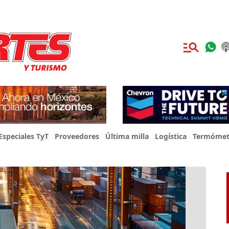
Especiales TyT
Proveedores
Última milla
Logística
Termómet