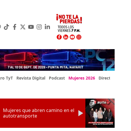
ro TyT
Revista Digital
Podcast
Mujeres 2026
Directorio Exp
Mujeres que abren camino en el
autotransporte