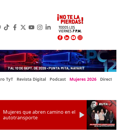
ro TyT
Revista Digital
Podcast
Mujeres 2026
Directorio Exp
Mujeres que abren camino en el
autotransporte