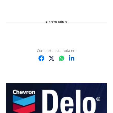
ALBERTO GÓMEZ
Comparte
esta nota
en: