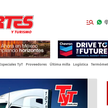
Especiales TyT
Proveedores
Última milla
Logística
Termómet