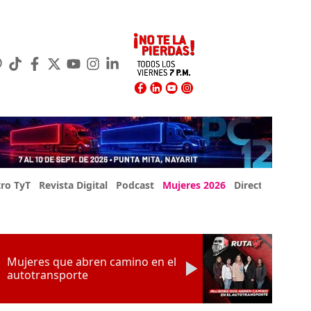
ro TyT
Revista Digital
Podcast
Mujeres 2026
Directorio Exp
Mujeres que abren camino en el
autotransporte