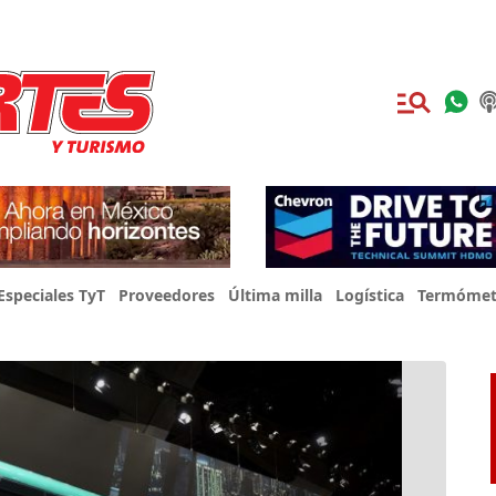
Especiales TyT
Proveedores
Última milla
Logística
Termómet