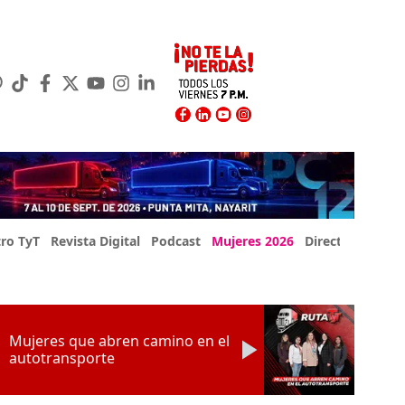
ro TyT
Revista Digital
Podcast
Mujeres 2026
Directorio Exp
Mujeres que abren camino en el
autotransporte