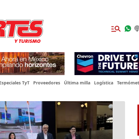
Especiales TyT
Proveedores
Última milla
Logística
Termómet