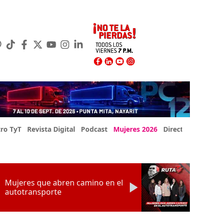
ro TyT
Revista Digital
Podcast
Mujeres 2026
Directorio Exp
Mujeres que abren camino en el
autotransporte