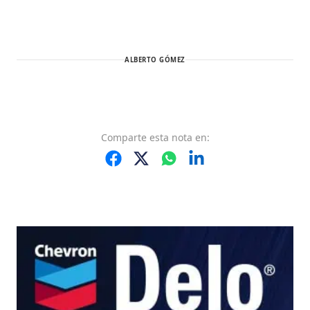
ALBERTO GÓMEZ
Comparte
esta nota
en: