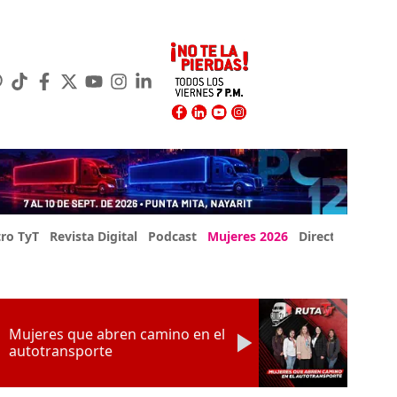
ro TyT
Revista Digital
Podcast
Mujeres 2026
Directorio Exp
Mujeres que abren camino en el
autotransporte