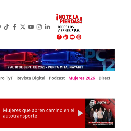
ro TyT
Revista Digital
Podcast
Mujeres 2026
Directorio Exp
Mujeres que abren camino en el
autotransporte