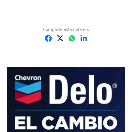
Comparte
esta nota
en: