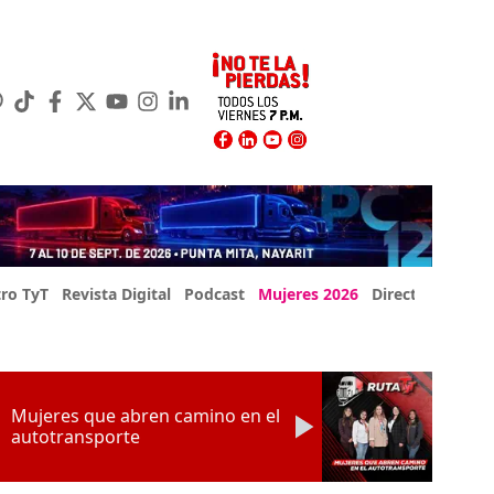
ro TyT
Revista Digital
Podcast
Mujeres 2026
Directorio Exp
Mujeres que abren camino en el
autotransporte