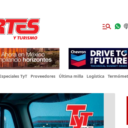
Especiales TyT
Proveedores
Última milla
Logística
Termómet