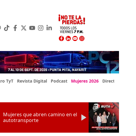
ro TyT
Revista Digital
Podcast
Mujeres 2026
Directorio Exp
Mujeres que abren camino en el
autotransporte