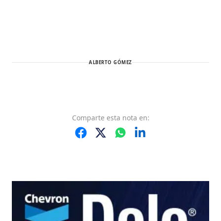
ALBERTO GÓMEZ
Comparte
esta nota
en: