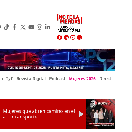
ro TyT
Revista Digital
Podcast
Mujeres 2026
Directorio Exp
Mujeres que abren camino en el
autotransporte