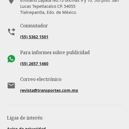
Emiliano Zapata No.13 oficinas 9 y 10. 5to piso. San
Lucas Tepetlacalco CP. 54055
Tlalnepantla, Edo. de México.
Conmutador
(55) 5362 1501
Para informes sobre publicidad
(55) 2657 1460
Correo electrónico
revista@transportes.com.mx
Ligas de interés:
Aviso de privacidad