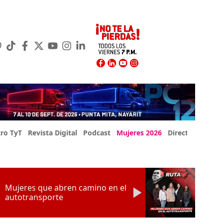
ro TyT
Revista Digital
Podcast
Mujeres 2026
Directorio Exp
Mujeres que abren camino en el
autotransporte