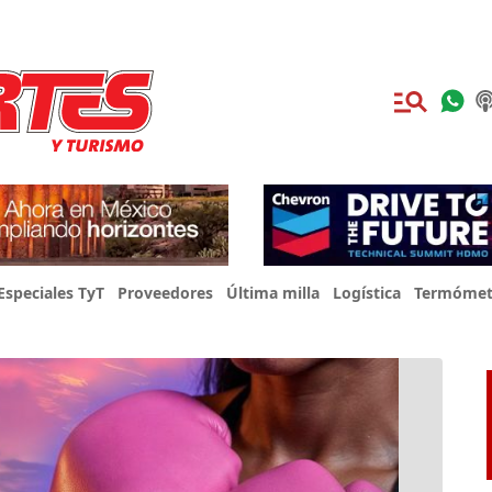
Especiales TyT
Proveedores
Última milla
Logística
Termómet