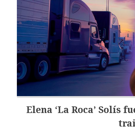
Elena ‘La Roca’ Solís f
tra