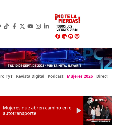
ro TyT
Revista Digital
Podcast
Mujeres 2026
Directorio Exp
Mujeres que abren camino en el
autotransporte