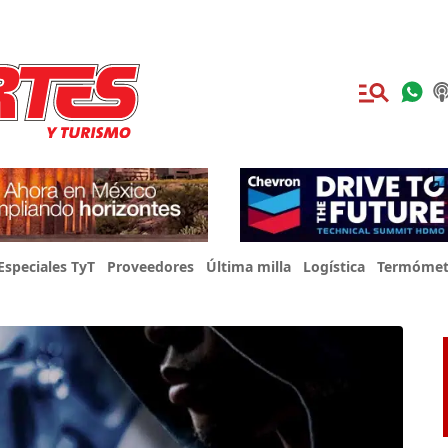
Especiales TyT
Proveedores
Última milla
Logística
Termómet