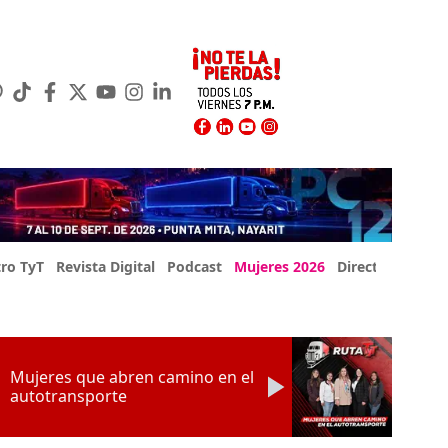
ro TyT
Revista Digital
Podcast
Mujeres 2026
Directorio Exp
Mujeres que abren camino en el
autotransporte