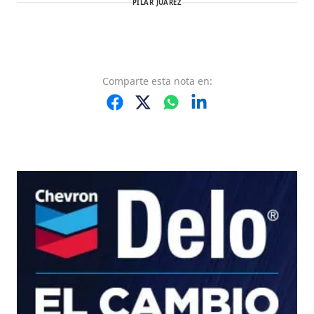
PILAR JUÁREZ
Comparte
esta nota
en: