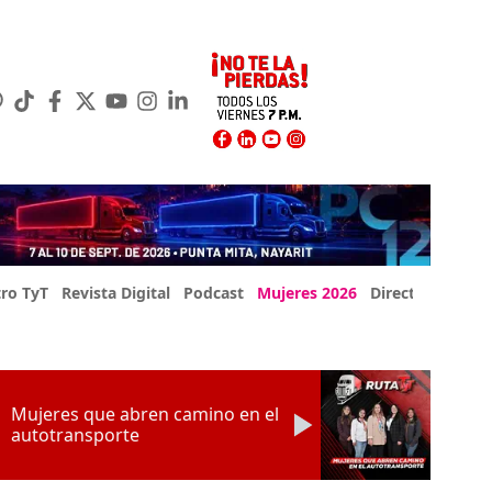
ro TyT
Revista Digital
Podcast
Mujeres 2026
Directorio Exp
Mujeres que abren camino en el
autotransporte