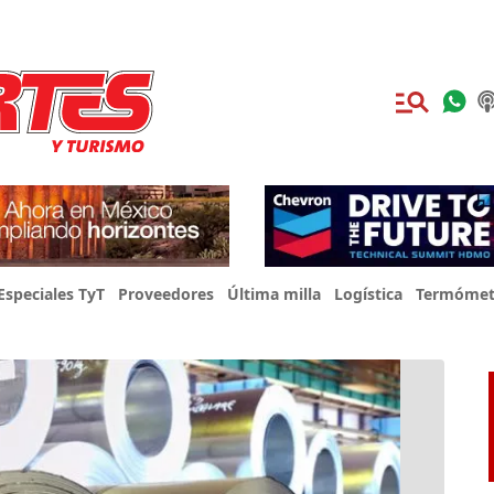
Especiales TyT
Proveedores
Última milla
Logística
Termómet