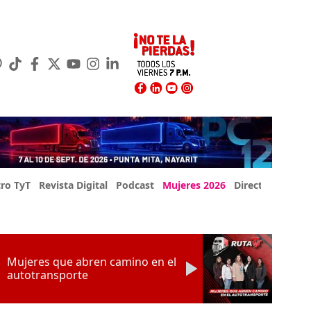
ro TyT
Revista Digital
Podcast
Mujeres 2026
Directorio Exp
Mujeres que abren camino en el
autotransporte