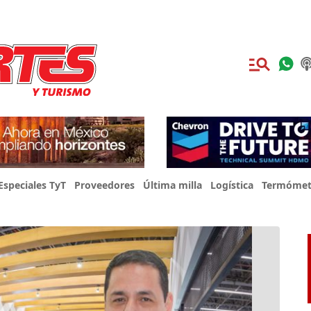
Especiales TyT
Proveedores
Última milla
Logística
Termómet