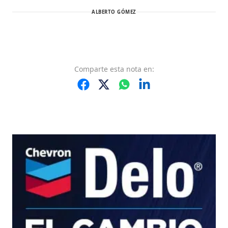
ALBERTO GÓMEZ
Comparte
esta nota
en: