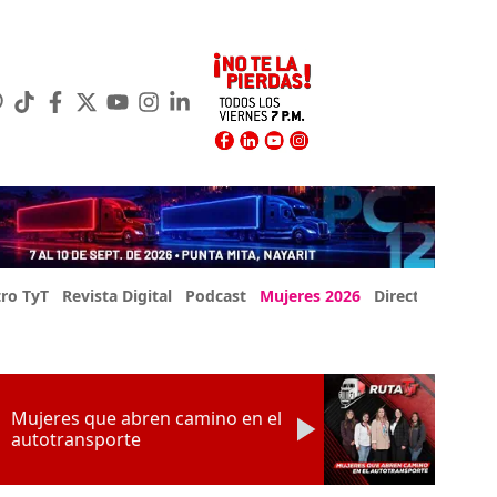
ro TyT
Revista Digital
Podcast
Mujeres 2026
Directorio Exp
Mujeres que abren camino en el
autotransporte