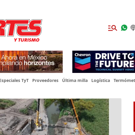
Especiales TyT
Proveedores
Última milla
Logística
Termómet