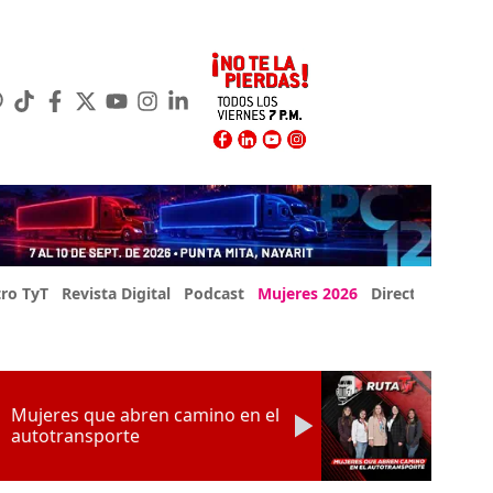
ro TyT
Revista Digital
Podcast
Mujeres 2026
Directorio Exp
Mujeres que abren camino en el
autotransporte