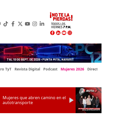
ro TyT
Revista Digital
Podcast
Mujeres 2026
Directorio Exp
Mujeres que abren camino en el
autotransporte