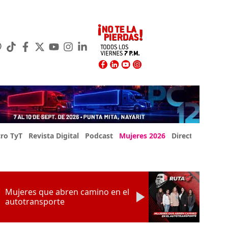
ro TyT
Revista Digital
Podcast
Mujeres 2026
Directorio Exp
Mujeres que abren camino en el
autotransporte