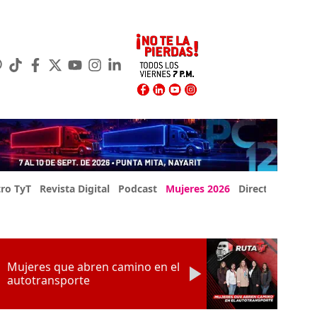
ro TyT
Revista Digital
Podcast
Mujeres 2026
Directorio Exp
Mujeres que abren camino en el
autotransporte