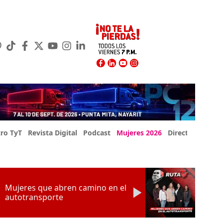
ro TyT
Revista Digital
Podcast
Mujeres 2026
Directorio Exp
Mujeres que abren camino en el
autotransporte