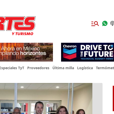
Especiales TyT
Proveedores
Última milla
Logística
Termómet