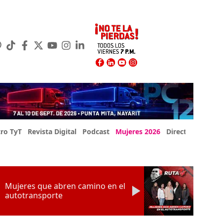
ro TyT
Revista Digital
Podcast
Mujeres 2026
Directorio Exp
Mujeres que abren camino en el
autotransporte