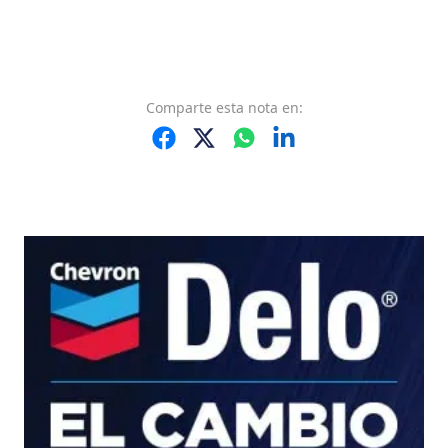
Comparte
esta nota
en: