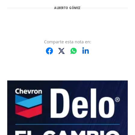
ALBERTO GÓMEZ
Comparte
esta nota
en: