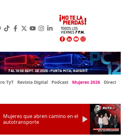
ro TyT
Revista Digital
Podcast
Mujeres 2026
Directorio Exp
Mujeres que abren camino en el
autotransporte