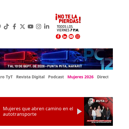
ro TyT
Revista Digital
Podcast
Mujeres 2026
Directorio Exp
Mujeres que abren camino en el
autotransporte