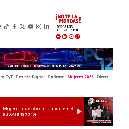
ro TyT
Revista Digital
Podcast
Mujeres 2026
Directorio Exp
Mujeres que abren camino en el
autotransporte