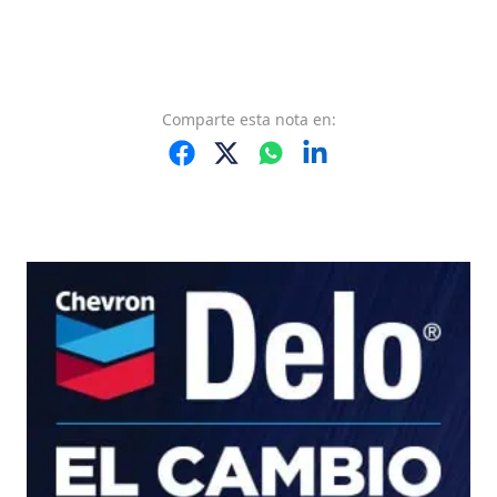
Comparte
esta nota
en: