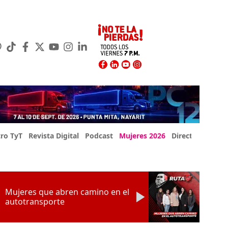
ro TyT
Revista Digital
Podcast
Mujeres 2026
Directorio Exp
Mujeres que abren camino en el
autotransporte