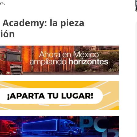
s».
r Academy: la pieza
ión