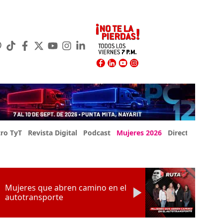
ro TyT
Revista Digital
Podcast
Mujeres 2026
Directorio Exp
Mujeres que abren camino en el
autotransporte