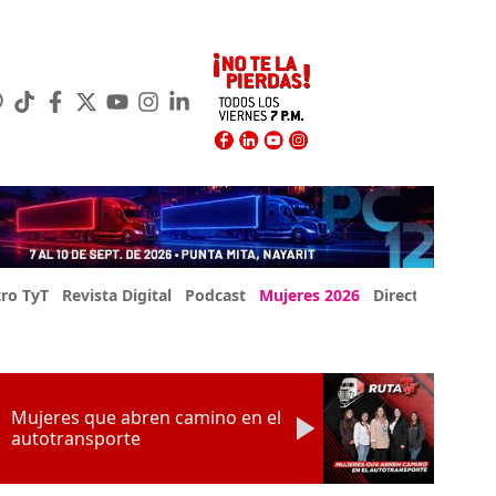
ro TyT
Revista Digital
Podcast
Mujeres 2026
Directorio Exp
Mujeres que abren camino en el
autotransporte