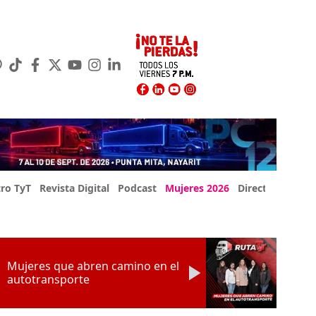
ro TyT
Revista Digital
Podcast
Mujeres 2026
Directorio Exp
Mujeres que abren camino en el
autotransporte