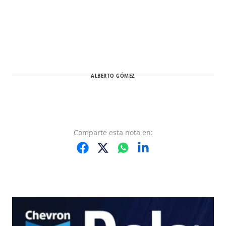
ALBERTO GÓMEZ
Comparte
esta nota
en: