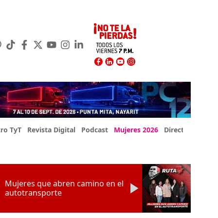
ro TyT
Revista Digital
Podcast
Mujeres 2026
Directorio Exp
Mujeres que abren camino en el
autotransporte