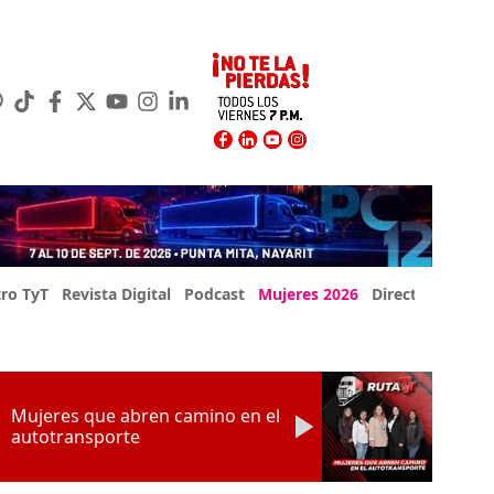
ro TyT
Revista Digital
Podcast
Mujeres 2026
Directorio Exp
Mujeres que abren camino en el
autotransporte