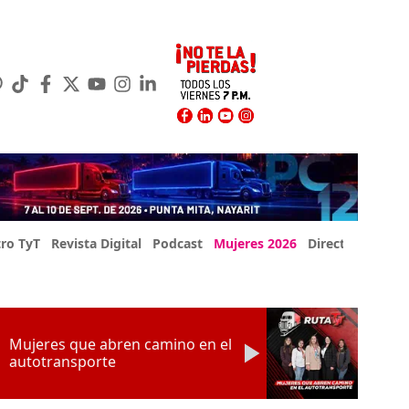
ro TyT
Revista Digital
Podcast
Mujeres 2026
Directorio Exp
Mujeres que abren camino en el
autotransporte