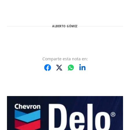
ALBERTO GÓMEZ
Comparte
esta nota
en: