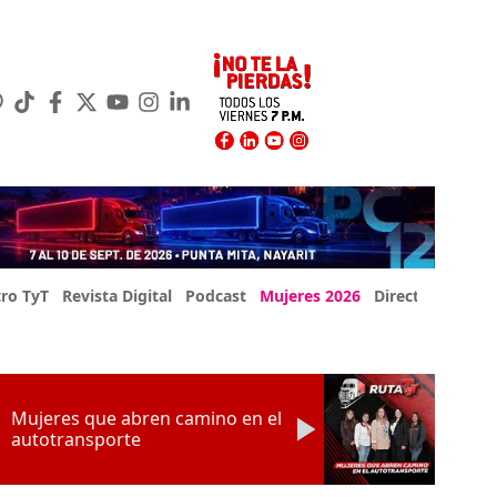
ro TyT
Revista Digital
Podcast
Mujeres 2026
Directorio Exp
Mujeres que abren camino en el
autotransporte