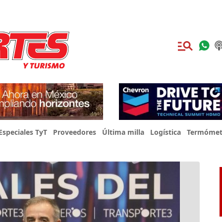
Especiales TyT
Proveedores
Última milla
Logística
Termómet