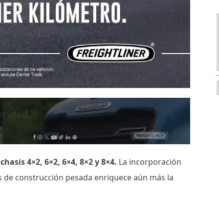
asis 4×2, 6×2, 6×4, 8×2 y 8×4.
La incorporación
es de construcción pesada enriquece aún más la