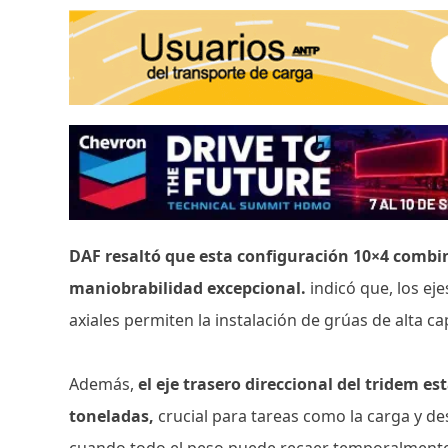
DAF resaltó que esta configuración 10×4 combin
maniobrabilidad excepcional.
indicó que, los ej
axiales permiten la instalación de grúas de alta c
Además,
el eje trasero direccional del tridem e
toneladas,
crucial para tareas como la carga y d
cuando todo el peso puede recaer temporalmente 