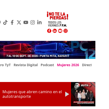
ro TyT
Revista Digital
Podcast
Mujeres 2026
Directorio Exp
Mujeres que abren camino en el
autotransporte